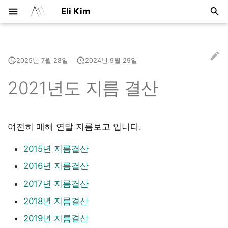
Eli Kim
검
색
2025년 7월 28일
2024년 9월 29일
Posts
Travel
Motorcycle
Oahu Island in Hawaii
Campervan in New Zealand
Cairo, White Desert
어설펐던 도쿄 여행
Europe with 40L Backpack
Canada Working Holiday
2017
어
2021년도 지름 결산
를
Research
Travel Sites in Northern
Camping
Hawaii Gallery
Campervan
Egypt Gallery
Tokyo Gallery
Backpacking
01 비자획득
2016
California
입
Reviews
Nightsky
Travel Route
Travel Route
02 신체검사
2015
력
하와이 '15
여전히 매해 연말 지름보고 입니다.
하
Tips and Tricks
아카이브
크라이스트처치에 도착해서
Expense
03 새로운 기회
2014
오아마루로
뉴질랜드 신혼여행 '10
2015년 지름결산
세
to New York
04 미국으로 가기
2013
2016년 지름결산
요
모에라키, 오타고 반도
이집트 '09
New York! New York!
05 지원동기서
2011
2017년 지름결산
더니든, 캐틀린스
도쿄
2018년 지름결산
Passionate Italy #1
06 유용한 정보
2010
테아나우, 반딧불이 동굴
유럽 '07
2019년 지름결산
Passionate Italy #2
07 준비할 것들