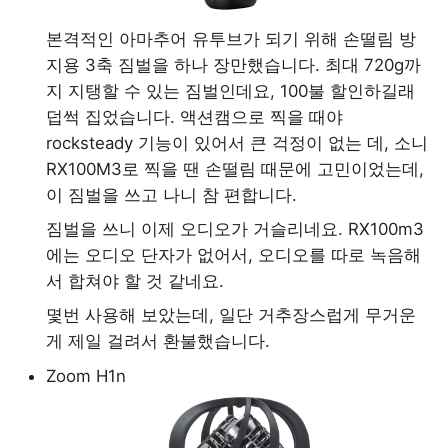
Europe Gallery
17 만남, 그리고 이별
본격적인 아마추어 유투브가 되기 위해 손떨림 방
18 만남, 그리고 이별 2
지용 3축 짐벌을 하나 장만했습니다. 최대 720g까
지 지탱할 수 있는 짐벌인데요, 100불 할인하길래
19 다른 방으로 이동
덥썩 집었습니다. 액션캠으로 찍을 때야
20 워킹퍼밋, 그리고 이민
rocksteady 기능이 있어서 큰 걱정이 없는 데, 소니
RX100M3로 찍을 땐 손떨림 때문에 고민이었는데,
22 워홀러에게 중요한 10가지
이 짐벌을 쓰고 나니 참 편합니다.
조언
짐벌을 쓰니 이제 오디오가 거슬리네요. RX100m3
23 워홀을 마치며
에는 오디오 단자가 없어서, 오디오를 따로 녹음해
서 합쳐야 할 것 같네요.
몇번 사용해 보았는데, 일단 거추장스럽게 무거운
게 제일 걸려서 환불했습니다.
Zoom H1n