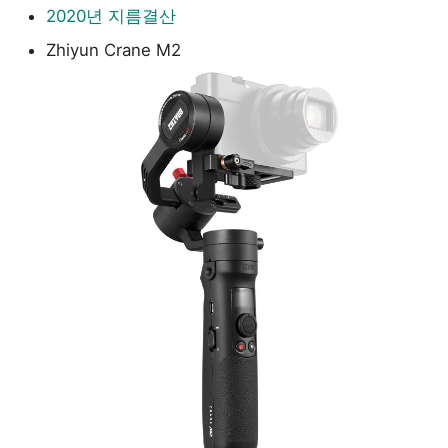
2020년 지름결산
밀포드 사운드
캐나다 워홀
Wien? Prague!
08 미국비자 인터뷰
Zhiyun Crane M2
퀸스타운
Füssen, Schuwangau
09 항공권 구하기
글레노키, 와나카
Swiss #1
10 짐싸기
와나카에서 폭스빙하로
Swiss #2
11 밴쿠버 날아가기
빙하투어, 호키티카
Romantic Paris #1
12 빅토리아 여행
다시 크라이스트처치
Romantic Paris #2
13 밴프로 이동
에필로그
Romantic Paris #3
14 Mt.Rundle 등산
New-zealand Wide pictures
Romantic Paris #4
15 into the Lakes
New Zealand Gallery
Astor Victoria in London
16 스노우보딩